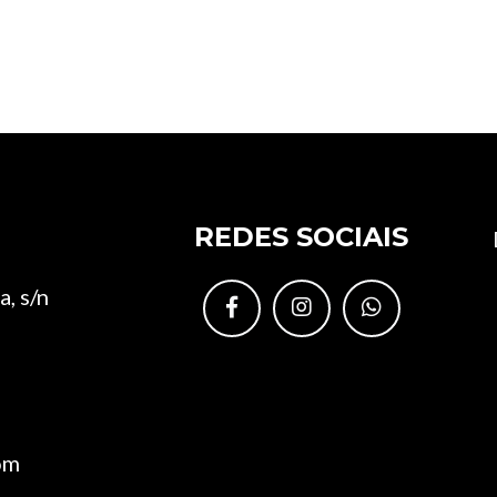
REDES SOCIAIS
, s/n
om