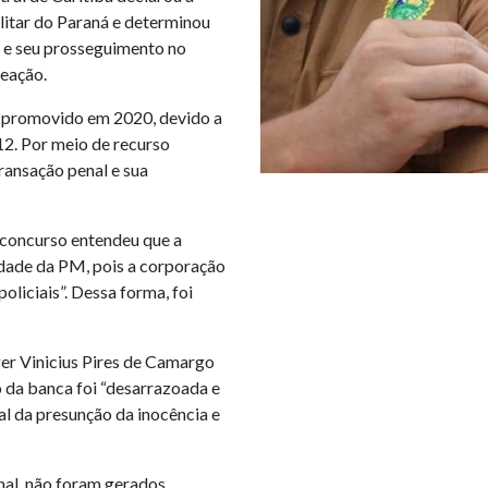
litar do Paraná e determinou
al e seu prosseguimento no
eação.
, promovido em 2020, devido a
12. Por meio de recurso
ransação penal e sua
 concurso entendeu que a
vidade da PM, pois a corporação
oliciais”. Dessa forma, foi
oger Vinicius Pires de Camargo
o da banca foi “desarrazoada e
al da presunção da inocência e
nal, não foram gerados