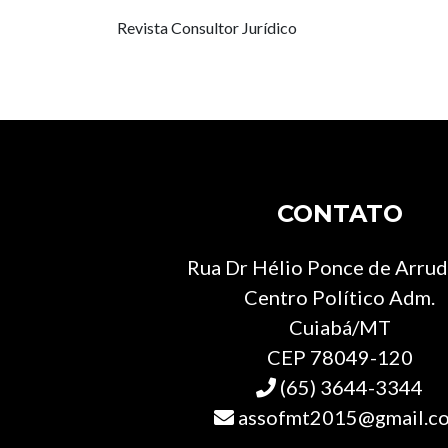
Revista Consultor Jurídico
CONTATO
Rua Dr Hélio Ponce de Arruda
Centro Político Adm.
Cuiabá/MT
CEP 78049-120
(65) 3644-3344
assofmt2015@gmail.c