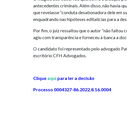
antecedentes criminais. Além disso, não havia qua
que revelasse “conduta desabonadora dele em sua
enquadrando nas hipóteses editalícias para a desc
Por fim, o juiz ressaltou que o autor “não faltou 
agiu com transparência e forneceu à banca a do
O candidato foi representado pelo advogado P
escritório CFH Advogados.
Clique
aqui
para ler a decisão
Processo 0004327-86.2022.8.16.0004