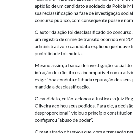
aptidão de um candidato a soldado da Polícia Mi
sua reclassificação na fase de investigação soci
concurso público, com consequente posse e nom
O autor da ação foi desclassificado do concurso
um registro de crime de trânsito ocorrido em 20
administrativo, o candidato explicou que houve t
punibilidade foi extinta.
Mesmo assim, a banca de investigação social do
infração de trânsito era incompatível com a ati
exige “boa conduta e ilibada reputação dos seus p
mantida a desclassificação.
O candidato, então, acionou a Justiça e o juiz R
Oliveira acolheu seus pedidos. Para ele, a decisã
desproporcional”, violou o princípio constitucion
configurou “abuso de poder”.
O magistrado observou que, com a transação pe