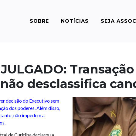
SOBRE
NOTÍCIAS
SEJA ASSO
JULGADO: Transação 
ão desclassifica cand
ver decisão do Executivo sem
ação dos poderes. Além disso,
rtanto, não impedem a
os.
ral de Curitiba declarou a