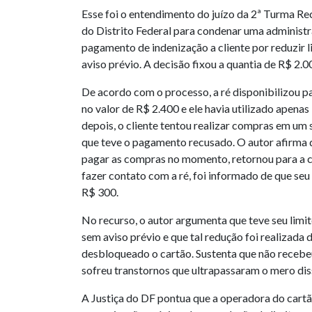
Esse foi o entendimento do juízo da 2ª Turma Re
do Distrito Federal para condenar uma administr
pagamento de indenização a cliente por reduzir l
aviso prévio. A decisão fixou a quantia de R$ 2.0
De acordo com o processo, a ré disponibilizou p
no valor de R$ 2.400 e ele havia utilizado apena
depois, o cliente tentou realizar compras em 
que teve o pagamento recusado. O autor afirma q
pagar as compras no momento, retornou para a 
fazer contato com a ré, foi informado de que seu 
R$ 300.
No recurso, o autor argumenta que teve seu limit
sem aviso prévio e que tal redução foi realizada 
desbloqueado o cartão. Sustenta que não receb
sofreu transtornos que ultrapassaram o mero dis
A Justiça do DF pontua que a operadora do car