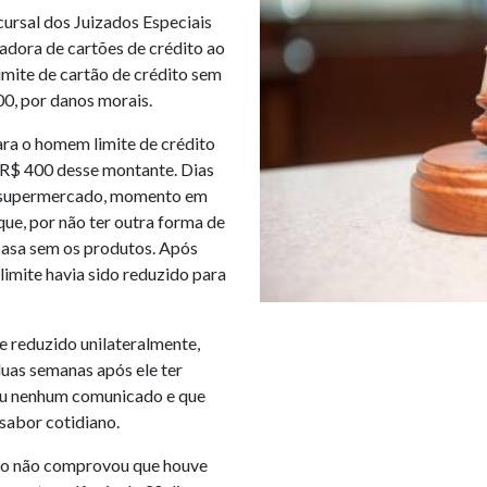
cursal dos Juizados Especiais
adora de cartões de crédito ao
imite de cartão de crédito sem
00, por danos morais.
ara o homem limite de crédito
s R$ 400 desse montante. Dias
um supermercado, momento em
ue, por não ter outra forma de
casa sem os produtos. Após
limite havia sido reduzido para
e reduzido unilateralmente,
duas semanas após ele ter
eu nenhum comunicado e que
sabor cotidiano.
tão não comprovou que houve