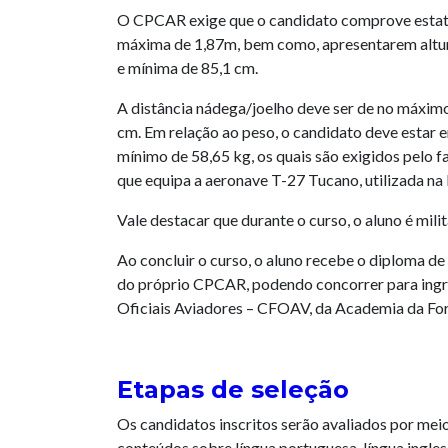
O CPCAR exige que o candidato comprove estat
máxima de 1,87m, bem como, apresentarem altu
e mínima de 85,1 cm.
A distância nádega/joelho deve ser de no máxim
cm. Em relação ao peso, o candidato deve estar 
mínimo de 58,65 kg, os quais são exigidos pelo f
que equipa a aeronave T-27 Tucano, utilizada na
Vale destacar que durante o curso, o aluno é milit
Ao concluir o curso, o aluno recebe o diploma d
do próprio CPCAR, podendo concorrer para ing
Oficiais Aviadores – CFOAV, da Academia da Fo
Etapas de seleção
Os candidatos inscritos serão avaliados por mei
conteúdos sobre língua portuguesa, língua ingle