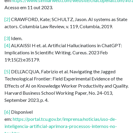
em
https://www.similarweb.com/website/chat.openai.com/#tra
Acesso em 11 out 2023.
[2]
CRAWFORD, Kate; SCHULTZ, Jason. AI systems as State
actors. Columbia Law Review, v. 119, Columbia, 2019.
[3]
Idem.
[4]
ALKAISSI H et. al. Artificial Hallucinations in ChatGPT:
Implications in Scientific Writing. Cureus. 2023 Feb
19;15(2):e35179.
[5]
DELL’ACQUA, Fabrizio et al. Navigating the Jagged
Technological Frontier: Field Experimental Evidence of the
Effects of AI on Knowledge Worker Productivity and Quality.
Harvard Business School Working Paper, No. 24-013,
September 2023, p. 4.
[6]
Disponível
em:
https://portal.tcu.gov.br/imprensa/noticias/uso-de-
inteligencia-artificial-aprimora-processos-internos-no-