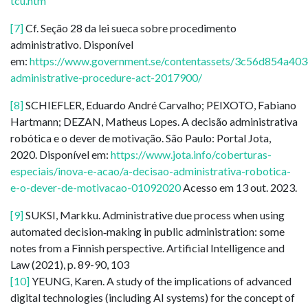
tcu.htm
[7]
Cf. Seção 28 da lei sueca sobre procedimento
administrativo. Disponível
em:
https://www.government.se/contentassets/3c56d854a40
administrative-procedure-act-2017900/
[8]
SCHIEFLER, Eduardo André Carvalho; PEIXOTO, Fabiano
Hartmann; DEZAN, Matheus Lopes. A decisão administrativa
robótica e o dever de motivação. São Paulo: Portal Jota,
2020. Disponível em:
https://www.jota.info/coberturas-
especiais/inova-e-acao/a-decisao-administrativa-robotica-
e-o-dever-de-motivacao-01092020
Acesso em 13 out. 2023.
[9]
SUKSI, Markku. Administrative due process when using
automated decision‑making in public administration: some
notes from a Finnish perspective. Artificial Intelligence and
Law (2021), p. 89-90, 103
[10]
YEUNG, Karen. A study of the implications of advanced
digital technologies (including AI systems) for the concept of