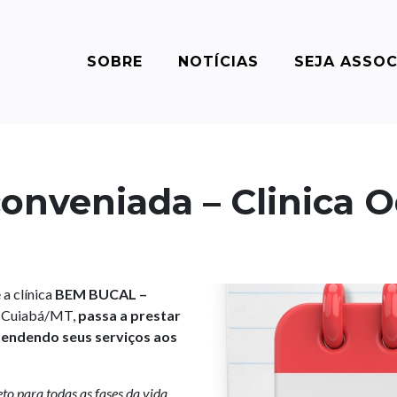
SOBRE
NOTÍCIAS
SEJA ASSO
onveniada – Clinica 
a clínica
BEM BUCAL –
em Cuiabá/MT,
passa a prestar
tendendo seus serviços aos
o para todas as fases da vida,