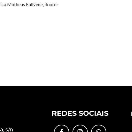
lica Matheus Falivene, doutor
REDES SOCIAIS
, s/n