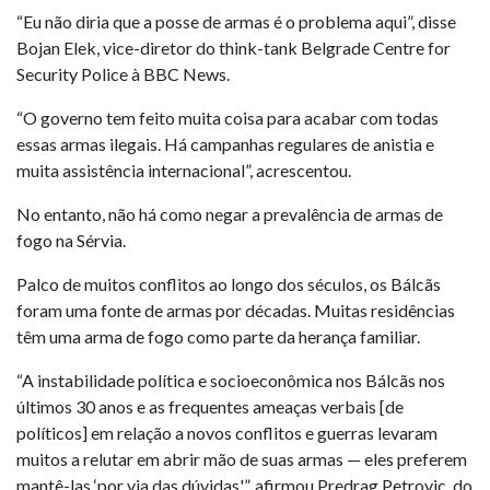
“Eu não diria que a posse de armas é o problema aqui”, disse
Bojan Elek, vice-diretor do think-tank Belgrade Centre for
Security Police à BBC News.
“O governo tem feito muita coisa para acabar com todas
essas armas ilegais. Há campanhas regulares de anistia e
muita assistência internacional”, acrescentou.
No entanto, não há como negar a prevalência de armas de
fogo na Sérvia.
Palco de muitos conflitos ao longo dos séculos, os Bálcãs
foram uma fonte de armas por décadas. Muitas residências
têm uma arma de fogo como parte da herança familiar.
“A instabilidade política e socioeconômica nos Bálcãs nos
últimos 30 anos e as frequentes ameaças verbais [de
políticos] em relação a novos conflitos e guerras levaram
muitos a relutar em abrir mão de suas armas — eles preferem
mantê-las ‘por via das dúvidas'”, afirmou Predrag Petrovic, do